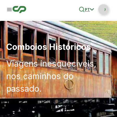
PT
Comboios Históricos
Viagens inesquecíveis,
nos caminhos do
passado.