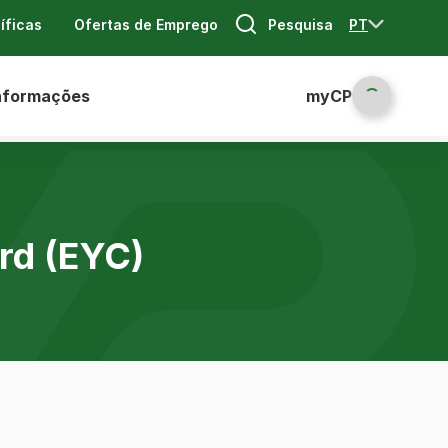
Pesquisa
PT
íficas
Ofertas de Emprego
nformações
myCP
rd (EYC)