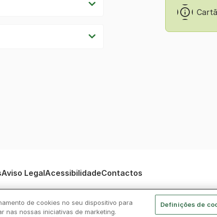
Cart
s
Aviso Legal
Acessibilidade
Contactos
namento de cookies no seu dispositivo para
Definições de co
© CP 2026, Todos os direitos reservados
ar nas nossas iniciativas de marketing.