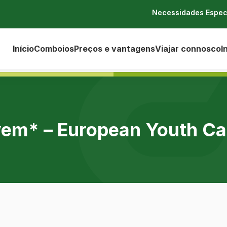
Necessidades Espec
Início
Comboios
Preços e vantagens
Viajar connosco
I
em* – European Youth Ca