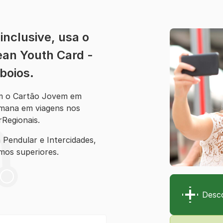
inclusive, usa o
ean Youth Card -
boios.
om o Cartão Jovem em
emana em viagens nos
rRegionais.
Pendular e Intercidades,
mos superiores.
Desc