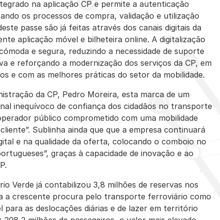
integrado na aplicação CP e permite a autenticação
icando os processos de compra, validação e utilização
ste passe são já feitas através dos canais digitais da
 aplicação móvel e bilheteira online. A digitalização
 cómoda e segura, reduzindo a necessidade de suporte
erva e reforçando a modernização dos serviços da CP, em
os e com as melhores práticas do setor da mobilidade.
nistração da CP, Pedro Moreira, esta marca de um
inal inequívoco de confiança dos cidadãos no transporte
 operador público comprometido com uma mobilidade
cliente”. Sublinha ainda que que a empresa continuará
igital e na qualidade da oferta, colocando o comboio no
portugueses”, graças à capacidade de inovação e ao
P.
rio Verde já contabilizou 3,8 milhões de reservas nos
a a crescente procura pelo transporte ferroviário como
el para as deslocações diárias e de lazer em território