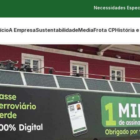
Necessidades Espec
ício
A Empresa
Sustentabilidade
Media
Frota CP
História e