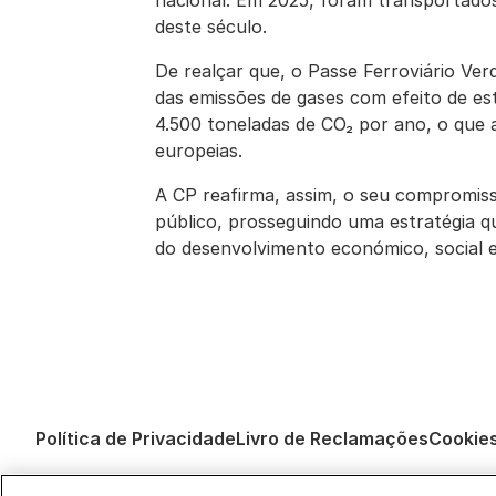
nacional. Em 2025, foram transportados
deste século.
De realçar que, o Passe Ferroviário Ver
das emissões de gases com efeito de es
4.500 toneladas de CO₂ por ano, o que 
europeias.
A CP reafirma, assim, o seu compromisso
público, prosseguindo uma estratégia qu
do desenvolvimento económico, social e
Política de Privacidade
Livro de Reclamações
Cookie