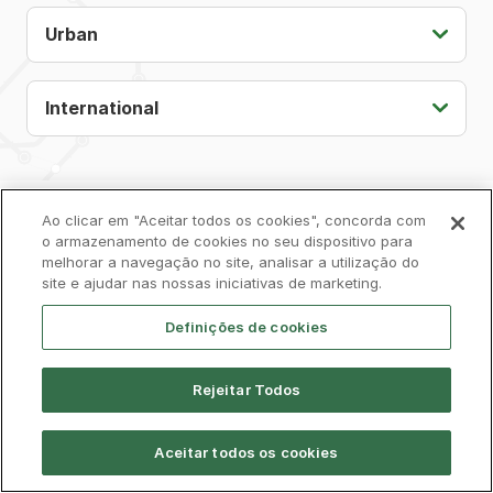
Urban
International
Ao clicar em "Aceitar todos os cookies", concorda com
Privacy Policy
Complaints Book
Cookies
o armazenamento de cookies no seu dispositivo para
melhorar a navegação no site, analisar a utilização do
site e ajudar nas nossas iniciativas de marketing.
Legal
Accessibility
Contacts
Definições de cookies
Rejeitar Todos
© CP 2026, All Rights Reserved
Aceitar todos os cookies