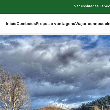
Necessidades Espec
Início
Comboios
Preços e vantagens
Viajar connosco
I