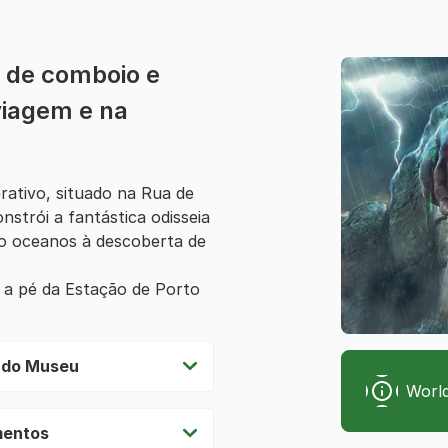
s de comboio e
viagem e na
rativo, situado na Rua de
nstrói a fantástica odisseia
o oceanos à descoberta de
 a pé da Estação de Porto
s do Museu
World
mentos