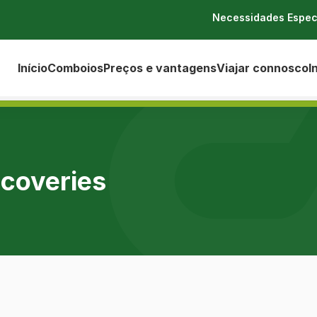
Necessidades Espec
Início
Comboios
Preços e vantagens
Viajar connosco
I
scoveries