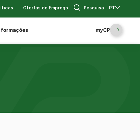
Pesquisa
PT
íficas
Ofertas de Emprego
nformações
myCP