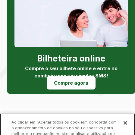
Bilheteira online
Compre o seu bilhete online e entre no
comboio com um simples SMS!
Compre agora
Política de Privacidade
Livro de Reclamações
Ao clicar em "Aceitar todos os cookies", concorda com
o armazenamento de cookies no seu dispositivo para
melhorar a navegação no site, analisar a utilização do