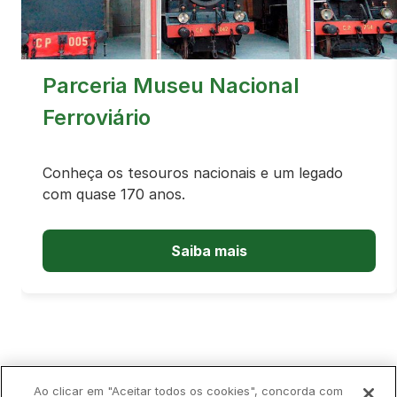
Parceria Museu Nacional
Ferroviário
Conheça os tesouros nacionais e um legado
com quase 170 anos.
Saiba mais
Política de Privacidade
Livro de Reclamações
Ao clicar em "Aceitar todos os cookies", concorda com