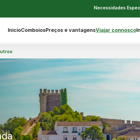
Necessidades Espec
Início
Comboios
Preços e vantagens
Viajar connosco
I
utros
ada