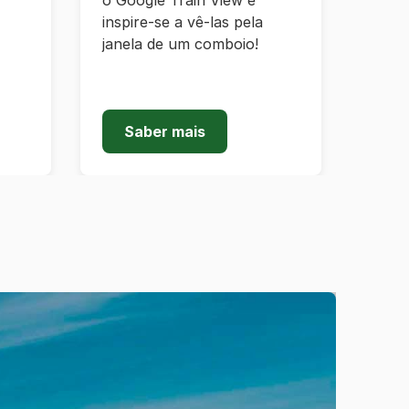
o Google Train View e
inspire-se a vê-las pela
janela de um comboio!
Saber mais