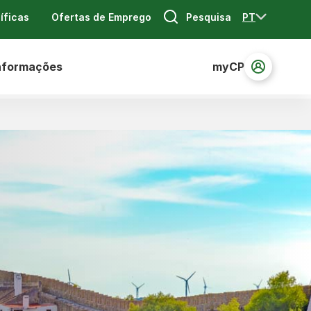
Pesquisa
PT
íficas
Ofertas de Emprego
nformações
myCP