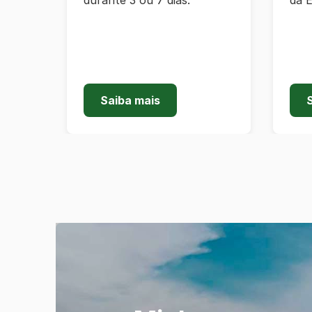
durante 3 ou 7 dias.
da 
Saiba mais